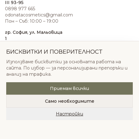
III 93-95
0898 977 665
odonatacosmetics@gmail.com
Пон – Съб: 10:00 – 19:00
гр. София, ул. Мальовица
1
0876 185 022
sales@odonatacosmetics.com
БИСКВИТКИ И ПОВЕРИТЕЛНОСТ
Пон – Съб: 10:00 – 19:30;
Използваме бисквитки за основната работа на
Нед: 11:00 – 18:00
сайта. По избор — за персонализирани препоръки и
анализ на трафика.
Приемам всички
© 2026 Одоната Козметикс ООД. Всички права
запазени.
Само необходимите
Политика за поверителност
Общи условия
Бисквитки
Настройки
Начало
Категории
Любими
Количка
Профил