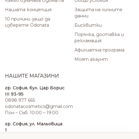
Какво означава Одоната
Общи условия
Нашата концепция
Защита на личните
данни
10 причини защо да
изберете Odonata
Бисквитки
Поръчка, доставка и
рекламация
Афилиатна програма
Моят акаунт
НАШИТЕ МАГАЗИНИ
гр. София, бул. Цар Борис
III 93-95
0898 977 665
odonatacosmetics@gmail.com
Пон – Съб: 10:00 – 19:00
гр. София, ул. Мальовица
1
0876 185 022