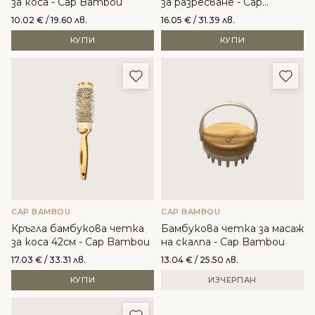
за коса - Cap Bambou
за разресване - Cap
Bambou
10.02
€
/ 19.60 лв.
16.05
€
/ 31.39 лв.
КУПИ
КУПИ
Добави в любими
Доба
CAP BAMBOU
CAP BAMBOU
Кръгла бамбукова четка
Бамбукова четка за масаж
за коса 42см - Cap Bambou
на скалпа - Cap Bambou
17.03
€
/ 33.31 лв.
13.04
€
/ 25.50 лв.
КУПИ
ИЗЧЕРПАН
Добави в любими