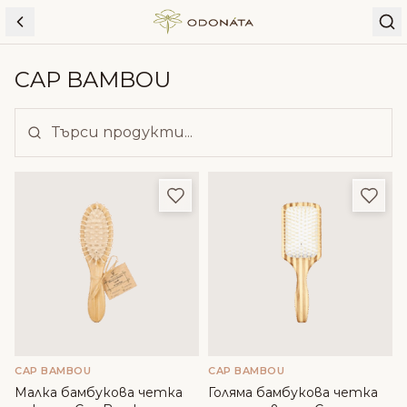
Skip to content
CAP BAMBOU
Добави в любими
Доба
CAP BAMBOU
CAP BAMBOU
Малка бамбукова четка
Голямa бамбукова четка