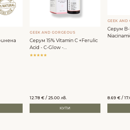
GEEK AND
Серум B
GEEK AND GORGEOUS
Niacinami
ринена
Серум 15% Vitamin C +Ferulic
Geek&Go
Acid - C-Glow -
Geek&Gorgeous
12.78
€
/ 25.00 лв.
8.69
€
/ 17
КУПИ