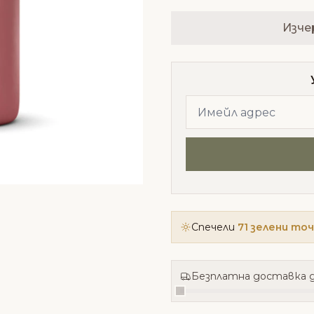
Изче
Спечели
71 зелени то
Безплатна доставка д