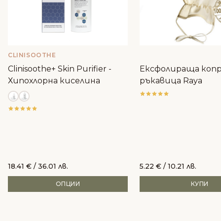
CLINISOOTHE
Clinisoothe+ Skin Purifier -
Ексфолираща коп
Хипохлорна киселина
ръкавица Raya
18.41
€
/ 36.01 лв.
5.22
€
/ 10.21 лв.
ОПЦИИ
КУПИ