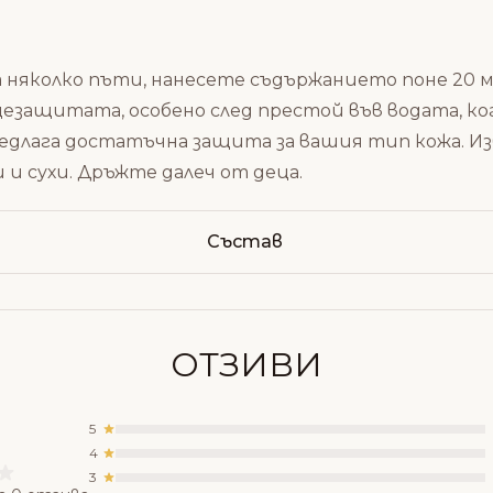
няколко пъти, нанесете съдържанието поне 20 ми
езащитата, особено след престой във водата, ко
длага достатъчна защита за вашия тип кожа. Из
 и сухи. Дръжте далеч от деца.
Състав
ОТЗИВИ
5
4
3