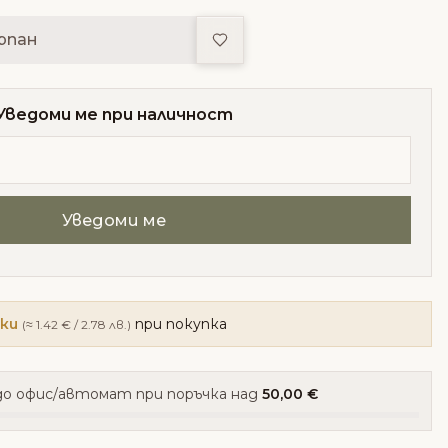
Добави в любими
рпан
Уведоми ме при наличност
чки
при покупка
(≈ 1.42 € / 2.78 лв.)
о офис/автомат при поръчка над
50,00 €