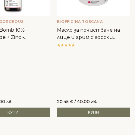
 GORGEOUS
BIOFFICINA TOSCANA
-Bomb 10%
Масло за почистване на
de + Zinc -
лице и грим с горски
rgeous
плодове - Biofficina Toscana
.00 лв.
20.45
€
/ 40.00 лв.
КУПИ
КУПИ