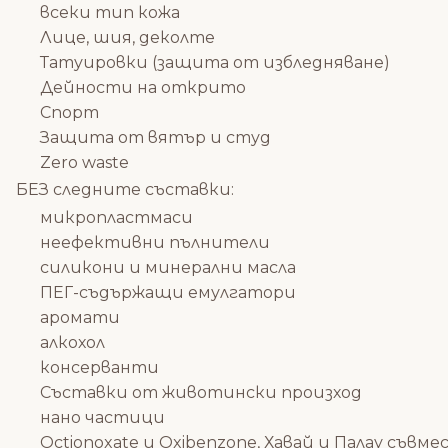
всеки тип кожа
Лице, шия, деколте
Татуировки (защита от избледняване)
Дейности на открито
Спорт
Защита от вятър и студ
Zero waste
БЕЗ следните съставки:
микропластмаси
неефективни пълнители
силикони и минерални масла
ПЕГ-съдържащи емулгатори
аромати
алкохол
консерванти
Съставки от животински произход
нано частици
Octionoxate и Oxibenzone, Хавай и Палау съвм