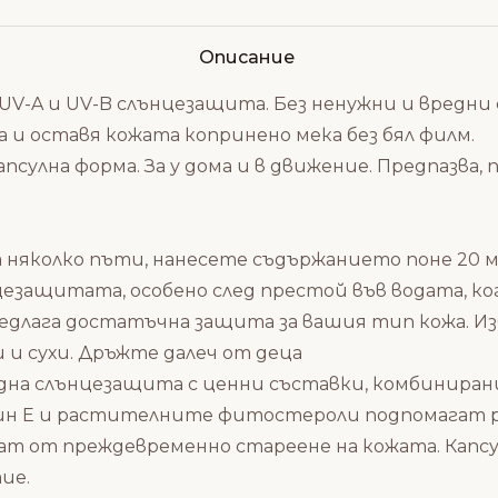
Описание
A и UV-B слънцезащита. Без ненужни и вредни с
а и оставя кожата копринено мека без бял филм.
псулна форма. За у дома и в движение. Предпазва,
няколко пъти, нанесете съдържанието поне 20 ми
езащитата, особено след престой във водата, ко
длага достатъчна защита за вашия тип кожа. Из
 и сухи. Дръжте далеч от деца
 слънцезащита с ценни съставки, комбинирани в
 Е и растителните фитостероли подпомагат р
ват от преждевременно стареене на кожата. Капс
ие.