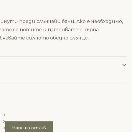
нути преди слънчеви бани. Ако е необходимо,
гато се потите и изтривате с кърпа.
бягвайте силното обедно слънце.
0
0
Напиши отзив
0