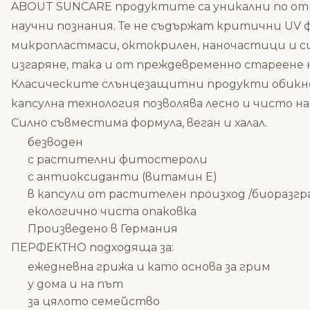
ABOUT SUNCARE продуктите са уникални по отн
научни познания. Те не съдържат критични UV 
микропластмаси, октокрилен, наночастици и с
изгаряне, така и от преждевременно стареене
Класическите слънцезащитни продукти обикно
капсулна технология позволява лесно и чисто нан
Силно съвместима формула, веган и халал.
безводен
с растителни фитостероли
с антиоксиданти (витамин Е)
в капсули от растителен произход /биоразгр
екологично чиста опаковка
Произведено в Германия
ПЕРФЕКТНО подходяща за:
ежедневна грижа и като основа за грим
у дома и на път
за цялото семейство