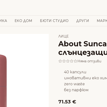
ИКА
ЕКО ДОМ
БЮТИ СТУДИО
ДРУГИ
МАР
ЛИЦЕ
About Sunca
слънцезащи
Няма отзиви
40 капсули
иновативни еко хи
zero waste
без парфюм
71.53 €