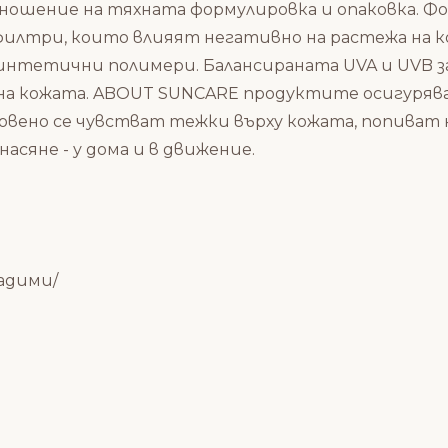
ошение на тяхната формулировка и опаковка. Фо
филтри, които влияят негативно на растежа на к
интетични полимери. Балансираната UVA и UVB з
 на кожата. ABOUT SUNCARE продуктите осигуряв
вено се чувстват тежки върху кожата, попиват 
асяне - у дома и в движение.
адими/