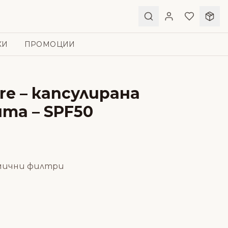
КИ
ПРОМОЦИИ
re – капсулирана
та – SPF50
мични филтри