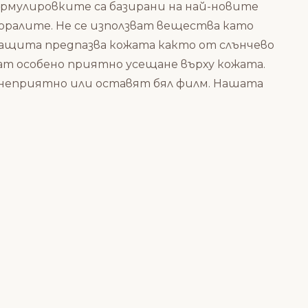
рмулировките са базирани на най-новите
оралите. Не се използват вещества като
ащита предпазва кожата както от слънчево
ат особено приятно усещане върху кожата.
неприятно или оставят бял филм. Нашата