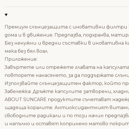
Премиум слънцезащита с иновативни филтри UV-
дома и в движение. Предпазва, подхранва, матир
Без ненужни и вредни съставки в иновативна ка
мека без бял воал.
Приложение:
Завъртете или отрежете главата на капсулата 
повторете нанасянето, за да поддържате слънц
Използвайте слънцезащитен фактор, който пре
Забележка: Дръжте капсулите затворени, хладни
ABOUT SUNCARE продуктите съчетават надеждна
щадяща коралите. Антиоксидантният витамин
свободните радикали и по този начин предпаз
и напълно и оставят копринено матово покрит