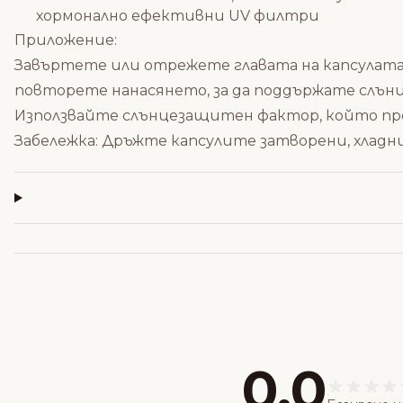
хормонално ефективни UV филтри
Приложение:
Завъртете или отрежете главата на капсулата 
повторете нанасянето, за да поддържате слънц
Използвайте слънцезащитен фактор, който пре
Забележка: Дръжте капсулите затворени, хладни
0,0