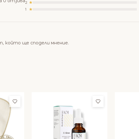
а 0 отзива
2
1
т, който ще сподели мнение.
Добави в любими
Добави в люби