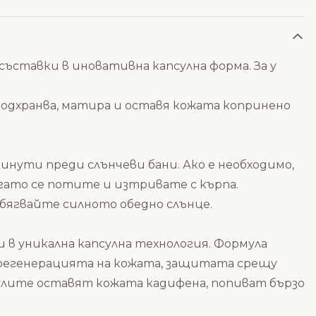
ъставки в иновативна капсулна форма. За у
 подхранва, матира и оставя кожата копринено
нути преди слънчеви бани. Ако е необходимо,
гато се потите и изтривате с кърпа.
бягвайте силното обедно слънце.
 уникална капсулна технология. Формула
егенерацията на кожата, защитата срещу
улите оставят кожата кадифена, попиват бързо