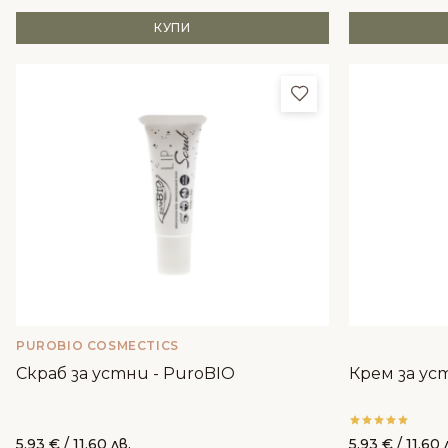
КУПИ
Добави в любим
PUROBIO COSMECTICS
Скраб за устни - PuroBIO
Крем за ус
5.93
€
/ 11.60 лв.
5.93
€
/ 11.60 