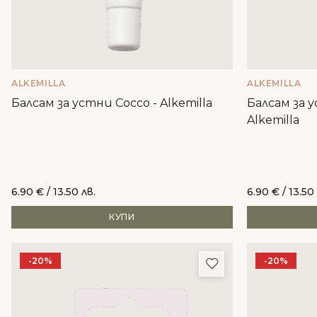
ALKEMILLA
ALKEMILLA
Балсам за устни Cocco - Alkemilla
Балсам за у
Alkemilla
6.90
€
/ 13.50 лв.
6.90
€
/ 13.50
КУПИ
-20%
-20%
Добави в любим