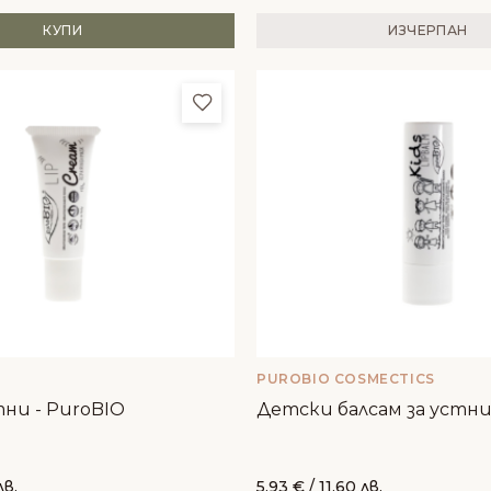
КУПИ
ИЗЧЕРПАН
и
Добави в любими
PUROBIO COSMECTICS
тни - PuroBIO
Детски балсам за устни
лв.
5.93
€
/ 11.60 лв.