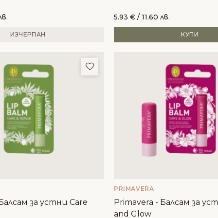
лв.
5.93
€
/ 11.60 лв.
ИЗЧЕРПАН
КУПИ
и
Добави в любими
PRIMAVERA
 Балсам за устни Care
Primavera - Балсам за ус
and Glow