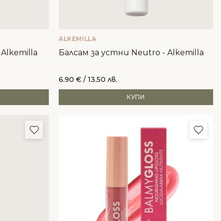
ALKEMILLA
 Alkemilla
Балсам за устни Neutro - Alkemilla
6.90
€
/ 13.50 лв.
КУПИ
Добави в любими
Доба