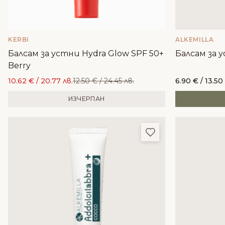
KERBI
ALKEMILLA
Балсам за устни Hydra Glow SPF 50+
Балсам за ус
Berry
10.62
€
/ 20.77 лв.
12.50
€
/ 24.45 лв.
6.90
€
/ 13.50
ИЗЧЕРПАН
Добави в любим