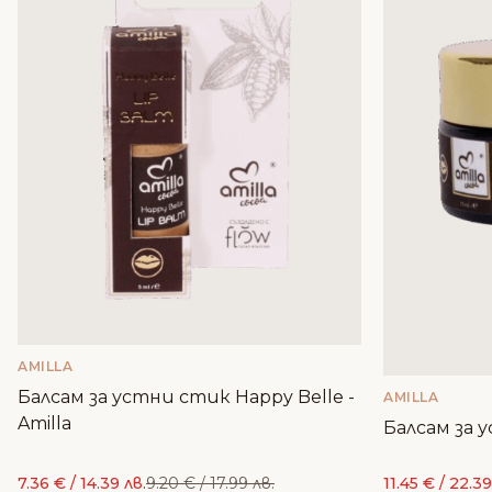
AMILLA
Балсам за устни стик Happy Belle -
AMILLA
Amilla
Балсам за у
7.36
€
/ 14.39 лв.
9.20
€
/ 17.99 лв.
11.45
€
/ 22.39