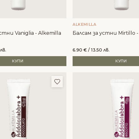
ALKEMILLA
тни Vaniglia - Alkemilla
Балсам за устни Mirtillo -
 лв.
6.90
€
/ 13.50 лв.
КУПИ
КУПИ
и
Добави в любими