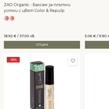
ZAO Organic - Балсам за плътни
устни с цвят Color & Repulp
18.92
€
/ 37.00 лв.
5.06
€
/ 9.90 
ОПЦИИ
-15%
Добави в любим