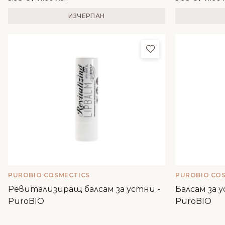
ИЗЧЕРПАН
Добави в любим
PUROBIO COSMECTICS
PUROBIO CO
Ревитализиращ балсам за устни -
Балсам за у
PuroBIO
PuroBIO