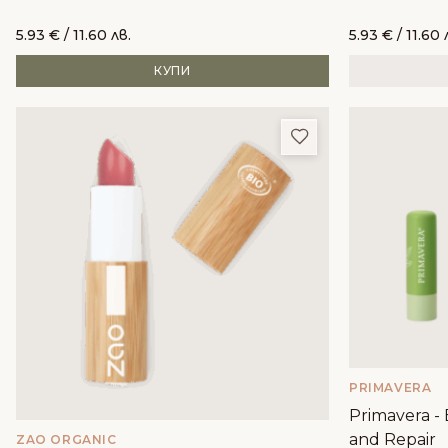
5.93
€
/ 11.60 лв.
5.93
€
/ 11.60 
КУПИ
Добави в любим
PRIMAVERA
Primavera -
and Repair
ZAO ORGANIC