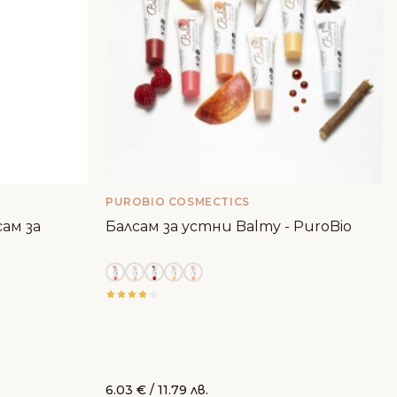
PUROBIO COSMECTICS
ам за
Балсам за устни Balmy - PuroBio
6.03
€
/ 11.79 лв.