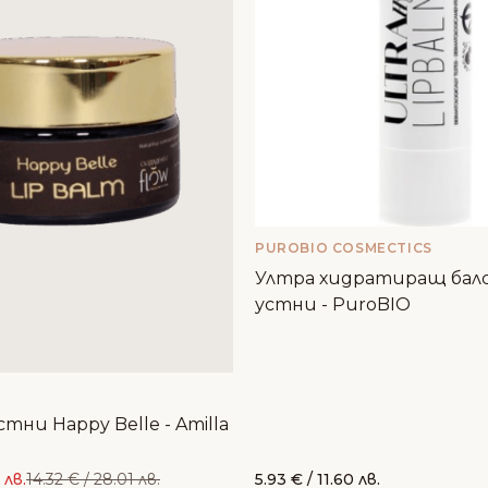
PUROBIO COSMECTICS
Ултра хидратиращ балс
устни - PuroBIO
стни Happy Belle - Amilla
 лв.
14.32
€
/ 28.01 лв.
5.93
€
/ 11.60 лв.