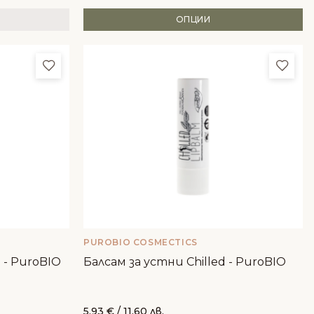
ОПЦИИ
Добави в любими
Доба
PUROBIO COSMECTICS
 - PuroBIO
Балсам за устни Chilled - PuroBIO
5.93
€
/ 11.60 лв.