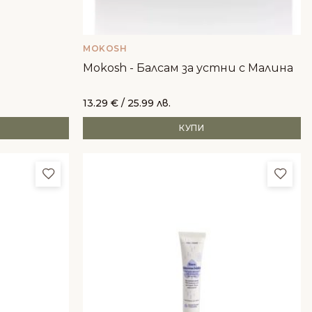
MOKOSH
Mokosh - Балсам за устни с Малина
13.29
€
/ 25.99 лв.
КУПИ
Добави в любими
Доба