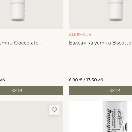
ALKEMILLA
стни Cioccolato -
Балсам за устни Biscotto 
 лв.
6.90
€
/ 13.50 лв.
КУПИ
КУПИ
и
Добави в любими