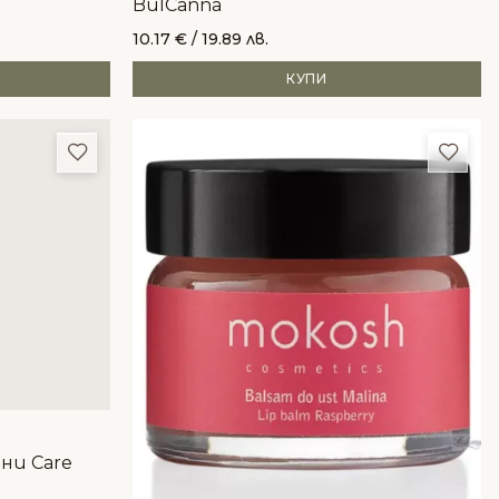
BulCanna
10.17
€
/ 19.89 лв.
КУПИ
Добави в любими
Доба
тни Care