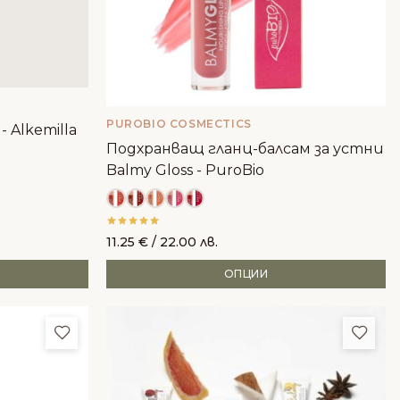
PUROBIO COSMECTICS
- Alkemilla
Подхранващ гланц-балсам за устни
Balmy Gloss - PuroBio
11.25
€
/ 22.00 лв.
ОПЦИИ
Добави в любими
Доба