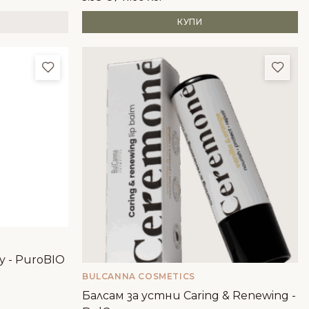
КУПИ
Добави в любими
Доба
y - PuroBIO
BULCANNA COSMETICS
Балсам за устни Caring & Renewing -