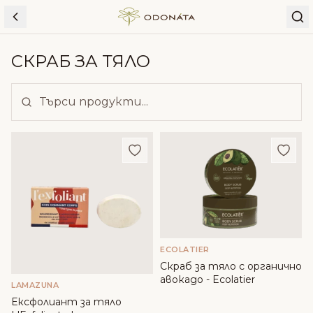
Skip to content
СКРАБ ЗА ТЯЛО
Добави в любими
Доба
ECOLATIER
Скраб за тяло с органично
авокадо - Ecolatier
LAMAZUNA
Ексфолиант за тяло