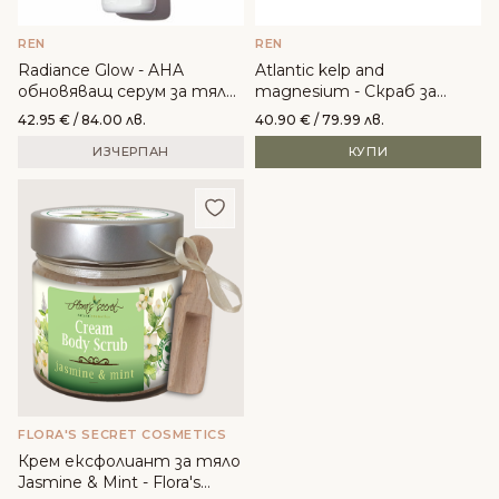
REN
REN
Radiance Glow - AHA
Atlantic kelp and
обновяващ серум за тяло
magnesium - Скраб за
- REN
тяло - REN
42.95
€
/ 84.00 лв.
40.90
€
/ 79.99 лв.
ИЗЧЕРПАН
КУПИ
Добави в любими
FLORA'S SECRET COSMETICS
Крем ексфолиант за тяло
Jasmine & Mint - Flora's