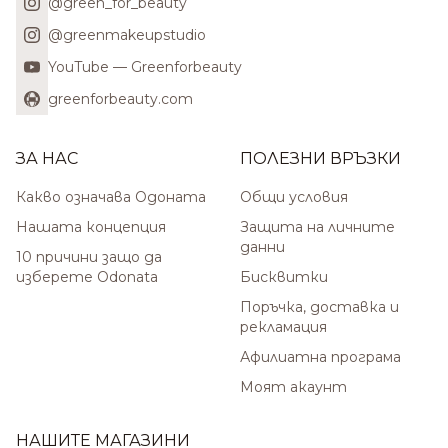
@green_for_beauty
@greenmakeupstudio
YouTube — Greenforbeauty
greenforbeauty.com
ЗА НАС
ПОЛЕЗНИ ВРЪЗКИ
Какво означава Одоната
Общи условия
Нашата концепция
Защита на личните
данни
10 причини защо да
изберете Odonata
Бисквитки
Поръчка, доставка и
рекламация
Афилиатна програма
Моят акаунт
НАШИТЕ МАГАЗИНИ