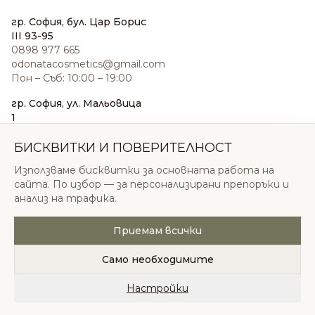
гр. София, бул. Цар Борис
III 93-95
0898 977 665
odonatacosmetics@gmail.com
Пон – Съб: 10:00 – 19:00
гр. София, ул. Мальовица
1
0876 185 022
sales@odonatacosmetics.com
БИСКВИТКИ И ПОВЕРИТЕЛНОСТ
Пон – Съб: 10:00 – 19:30;
Използваме бисквитки за основната работа на
Нед: 11:00 – 18:00
сайта. По избор — за персонализирани препоръки и
анализ на трафика.
Приемам всички
© 2026 Одоната Козметикс ООД. Всички права
запазени.
Само необходимите
Политика за поверителност
Общи условия
Бисквитки
Настройки
Начало
Категории
Любими
Количка
Профил