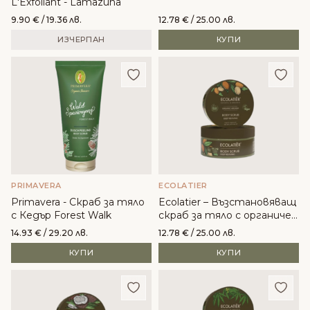
L'Exfoliant - Lamazuna
9.90
€
/ 19.36 лв.
12.78
€
/ 25.00 лв.
ИЗЧЕРПАН
КУПИ
Добави в любими
Доба
PRIMAVERA
ECOLATIER
Primavera - Скраб за тяло
Ecolatier – Възстановяващ
с Кедър Forest Walk
скраб за тяло с органичен
арган
14.93
€
/ 29.20 лв.
12.78
€
/ 25.00 лв.
КУПИ
КУПИ
Добави в любими
Доба