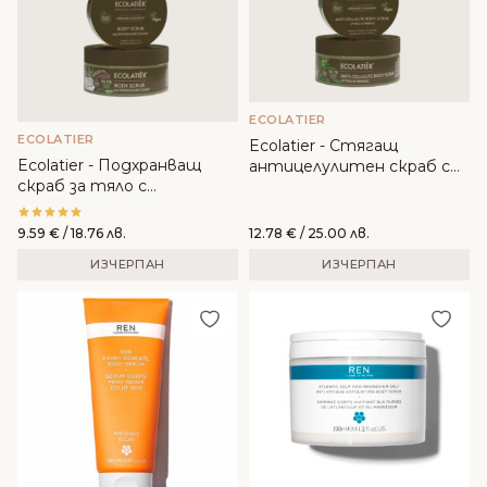
ECOLATIER
ECOLATIER
Ecolatier - Стягащ
Ecolatier - Подхранващ
антицелулитен скраб с
скраб за тяло с
Органичен канабис
Органичен кокос
9.59
€
/ 18.76 лв.
12.78
€
/ 25.00 лв.
ИЗЧЕРПАН
ИЗЧЕРПАН
Добави в любими
Доба