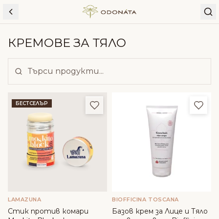
Skip to content
КРЕМОВЕ ЗА ТЯЛО
Добави в любими
Доба
БЕСТСЕЛЪР
LAMAZUNA
BIOFFICINA TOSCANA
Стик против комари
Базов крем за Лице и Тяло