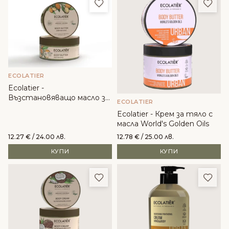
Добави в любими
Доба
ECOLATIER
Ecolatier -
Възстановяващо масло за
ECOLATIER
тяло с органичен арган
Ecolatier - Крем за тяло с
масла World's Golden Oils
12.27
€
/ 24.00 лв.
12.78
€
/ 25.00 лв.
КУПИ
КУПИ
Добави в любими
Доба