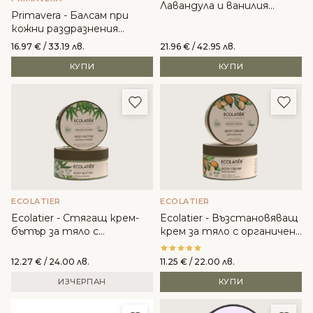
Лавандула и ванилия
Primavera - Балсам при
Relaxing
кожни раздразнения
Aroma Care
16.97
€
/ 33.19 лв.
21.96
€
/ 42.95 лв.
КУПИ
КУПИ
Добави в любими
Доба
ECOLATIER
ECOLATIER
Ecolatier - Стягащ крем-
Ecolatier - Възстановяващ
бътър за тяло с
крем за тяло с органичен
Органичен канабис
арган
12.27
€
/ 24.00 лв.
11.25
€
/ 22.00 лв.
ИЗЧЕРПАН
КУПИ