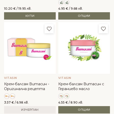
10.20
€
/ 19.95 лв.
4.95
€
/ 9.68 лв.
КУПИ
ОПЦИИ
Добави в любими
Доба
VITASIN
VITASIN
Крем-балсам Витасин -
Крем-балсам Витасин с
Оригинална рецепта
Гераниево масло
3.57
€
/ 6.98 лв.
4.55
€
/ 8.90 лв.
ИЗЧЕРПАН
ОПЦИИ