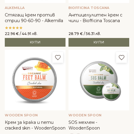
ALKEMILLA
BIOFFICINA TOSCANA
Стягащ крем против
Антицелулитен крем с
стрии 90-60-90 - Alkemilla
чили - Biofficina Toscana
22.96
€
/ 44.91 лв.
28.79
€
/ 56.31 лв.
КУПИ
КУПИ
Добави в любими
Доба
WOODEN SPOON
WOODEN SPOON
Крем за крака и пети
SOS мехлем -
cracked skin - WoodenSpoon
WoodenSpoon