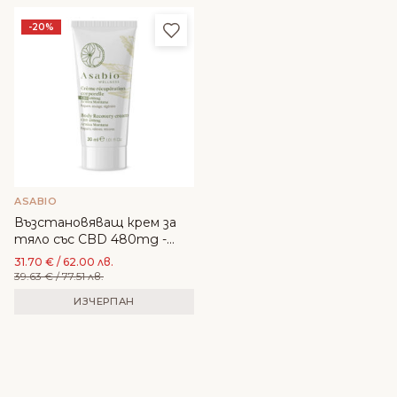
Добави в любими
-20%
ASABIO
Възстановяващ крем за
тяло със CBD 480mg -
ASABIO
31.70
€
/ 62.00 лв.
39.63
€
/ 77.51 лв.
ИЗЧЕРПАН