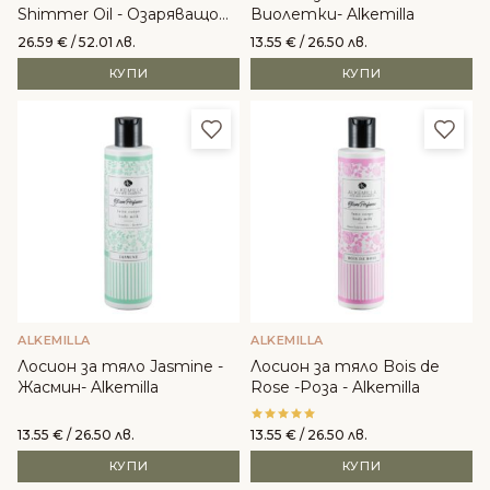
Shimmer Oil - Oзаряващо
Виолетки- Alkemilla
сухо масло с блестящи
26.59
€
/ 52.01 лв.
13.55
€
/ 26.50 лв.
частици
КУПИ
КУПИ
Добави в любими
Доба
ALKEMILLA
ALKEMILLA
Лосион за тяло Jasmine -
Лосион за тяло Bois de
Жасмин- Alkemilla
Rose -Роза - Alkemilla
13.55
€
/ 26.50 лв.
13.55
€
/ 26.50 лв.
КУПИ
КУПИ