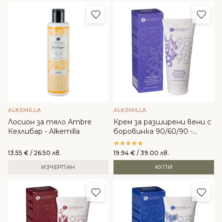
Добави в любими
Доба
ALKEMILLA
ALKEMILLA
Лосион за тяло Ambre
Крем за разширени вени с
Кехлибар - Alkemilla
боровинка 90/60/90 -
Alkemilla
13.55
€
/ 26.50 лв.
19.94
€
/ 39.00 лв.
ИЗЧЕРПАН
КУПИ
Добави в любими
Доба