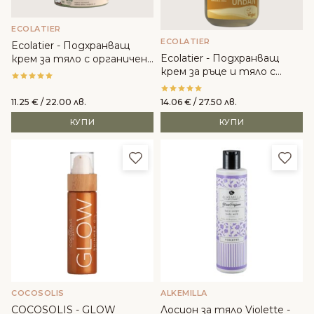
ECOLATIER
ECOLATIER
Ecolatier - Подхранващ
Ecolatier - Подхранващ
крем за тяло с органичен
крем за ръце и тяло с
кокос
Пантенол с Марула и Шеа
11.25
€
/ 22.00 лв.
14.06
€
/ 27.50 лв.
КУПИ
КУПИ
Добави в любими
Доба
COCOSOLIS
ALKEMILLA
COCOSOLIS - GLOW
Лосион за тяло Violette -