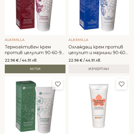
ALKEMILLA
ALKEMILLA
Термоактивен крем
Охлаждащ крем против
против целулит 90-60-90
целулит и мазнини 90-60-
– Alkemilla
90 - Alkemilla
22.96
€
/ 44.91 лв.
22.96
€
/ 44.91 лв.
КУПИ
ИЗЧЕРПАН
Добави в любими
Доба