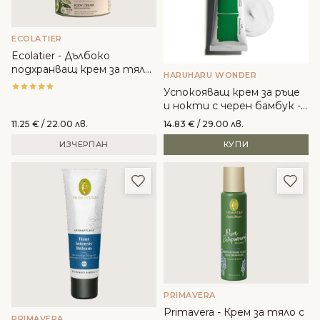
ECOLATIER
Ecolatier - Дълбоко
подхранващ крем за тяло
HARUHARU WONDER
с органично авокадо
Успокояващ крем за ръце
и нокти с черен бамбук -
Haruharu Wonder
11.25
€
/ 22.00 лв.
14.83
€
/ 29.00 лв.
ИЗЧЕРПАН
КУПИ
Добави в любими
Доба
PRIMAVERA
Primavera - Крем за тяло с
PRIMAVERA