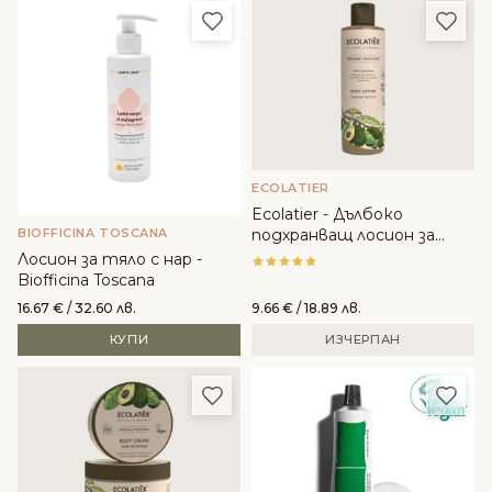
Добави в любими
Доба
ECOLATIER
Ecolatier - Дълбоко
BIOFFICINA TOSCANA
подхранващ лосион за
тяло с органично авокадо
Лосион за тяло с нар -
Biofficina Toscana
16.67
€
/ 32.60 лв.
9.66
€
/ 18.89 лв.
КУПИ
ИЗЧЕРПАН
Добави в любими
Доба