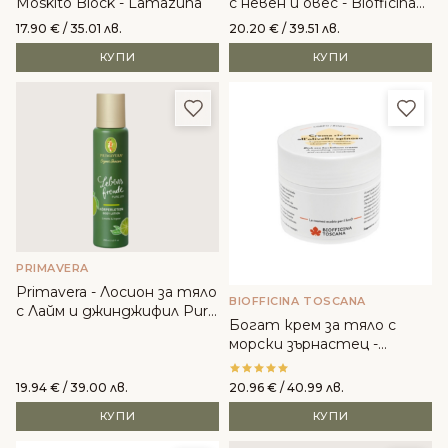
Moskito Block - Lamazuna
с невен и овес - Biofficina
Toscana
17.90
€
/ 35.01 лв.
20.20
€
/ 39.51 лв.
КУПИ
КУПИ
Добави в любими
Доба
PRIMAVERA
Primavera - Лосион за тяло
BIOFFICINA TOSCANA
с Лайм и джинджифил Pure
Богат крем за тяло с
Joy
морски зърнастец -
Biofficina Toscana
19.94
€
/ 39.00 лв.
20.96
€
/ 40.99 лв.
КУПИ
КУПИ