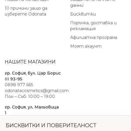
данни
10 причини защо да
изберете Odonata
Бисквитки
Поръчка, доставка и
рекламация
Афилиатна програма
Моят акаунт
НАШИТЕ МАГАЗИНИ
гр. София, бул. Цар Борис
III 93-95
0898 977 665
odonatacosmetics@gmail.com
Пон – Съб: 10:00 – 19:00
гр. София, ул. Мальовица
1
0876 185 022
sales@odonatacosmetics.com
БИСКВИТКИ И ПОВЕРИТЕЛНОСТ
Пон – Съб: 10:00 – 19:30;