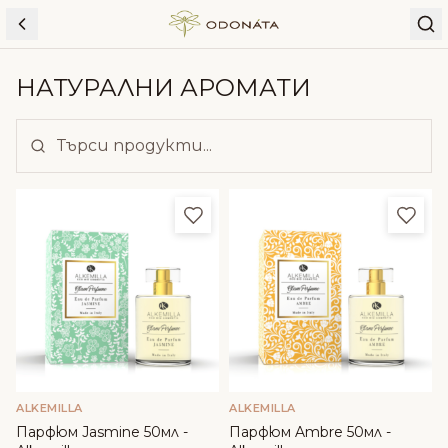
Skip to content
НАТУРАЛНИ АРОМАТИ
Добави в любими
Доба
ALKEMILLA
ALKEMILLA
Парфюм Jasmine 50мл -
Парфюм Ambre 50мл -