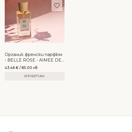
Добави в любими
Органик френски парфюм
- BELLE ROSE - AIMEE DE
MARS
43.46
€
/ 85.00 лв.
ИЗЧЕРПАН