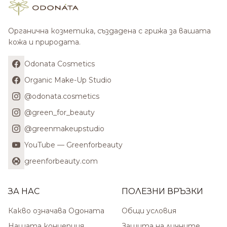
Органична козметика, създадена с грижа за вашата
кожа и природата.
Odonata Cosmetics
Organic Make-Up Studio
@odonata.cosmetics
@green_for_beauty
@greenmakeupstudio
YouTube — Greenforbeauty
greenforbeauty.com
ЗА НАС
ПОЛЕЗНИ ВРЪЗКИ
Какво означава Одоната
Общи условия
Нашата концепция
Защита на личните