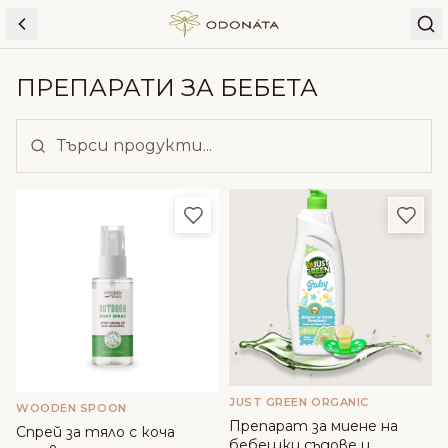
Skip to content
ПРЕПАРАТИ ЗА БЕБЕТА
Добави в любими
Доба
JUST GREEN ORGANIC
WOODEN SPOON
Препарат за миене на
Спрей за тяло с коча
бебешки съдове и