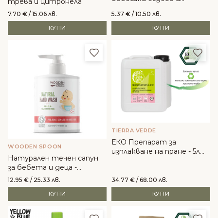
трева и цитронела
шишета - Just Green
7.70
€
/ 15.06 лв.
5.37
€
/ 10.50 лв.
Organic
КУПИ
КУПИ
Добави в любими
Доба
TIERRA VERDE
ЕКО Препарат за
WOODEN SPOON
изплакване на пране - 5л
Натурален течен сапун
ТУБА - Tierra Verde
за бебета и деца -
WoodenSpoon
12.95
€
/ 25.33 лв.
34.77
€
/ 68.00 лв.
КУПИ
КУПИ
Добави в любими
Доба