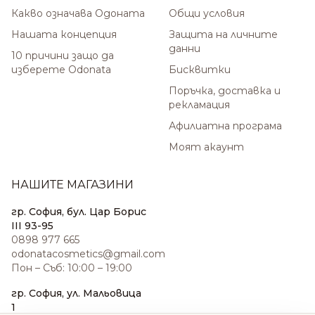
Какво означава Одоната
Общи условия
Нашата концепция
Защита на личните
данни
10 причини защо да
изберете Odonata
Бисквитки
Поръчка, доставка и
рекламация
Афилиатна програма
Моят акаунт
НАШИТЕ МАГАЗИНИ
гр. София, бул. Цар Борис
III 93-95
0898 977 665
odonatacosmetics@gmail.com
Пон – Съб: 10:00 – 19:00
гр. София, ул. Мальовица
1