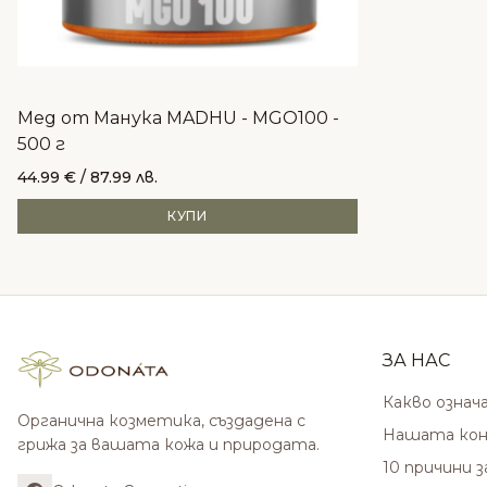
Мед от Манука MADHU - MGO100 -
500 г
44.99
€
/ 87.99 лв.
КУПИ
ЗА НАС
Какво означ
Органична козметика, създадена с
Нашата кон
грижа за вашата кожа и природата.
10 причини 