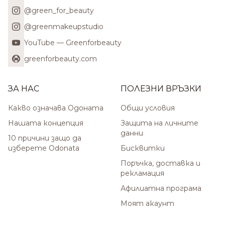
@green_for_beauty
@greenmakeupstudio
YouTube — Greenforbeauty
greenforbeauty.com
ЗА НАС
ПОЛЕЗНИ ВРЪЗКИ
Какво означава Одоната
Общи условия
Нашата концепция
Защита на личните
данни
10 причини защо да
изберете Odonata
Бисквитки
Поръчка, доставка и
рекламация
Афилиатна програма
Моят акаунт