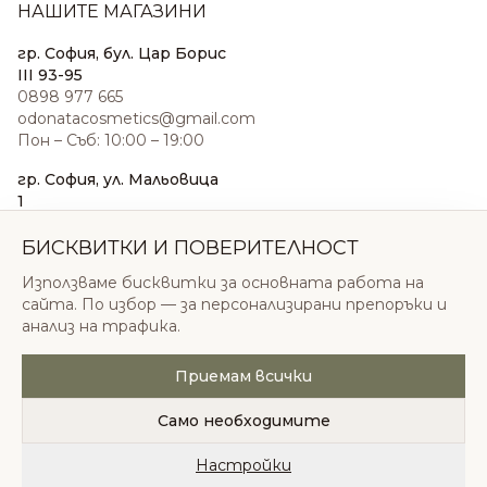
НАШИТЕ МАГАЗИНИ
гр. София, бул. Цар Борис
III 93-95
0898 977 665
odonatacosmetics@gmail.com
Пон – Съб: 10:00 – 19:00
гр. София, ул. Мальовица
1
0876 185 022
sales@odonatacosmetics.com
БИСКВИТКИ И ПОВЕРИТЕЛНОСТ
Пон – Съб: 10:00 – 19:30;
Използваме бисквитки за основната работа на
Нед: 11:00 – 18:00
сайта. По избор — за персонализирани препоръки и
анализ на трафика.
Приемам всички
© 2026 Одоната Козметикс ООД. Всички права
запазени.
Само необходимите
Политика за поверителност
Общи условия
Бисквитки
Настройки