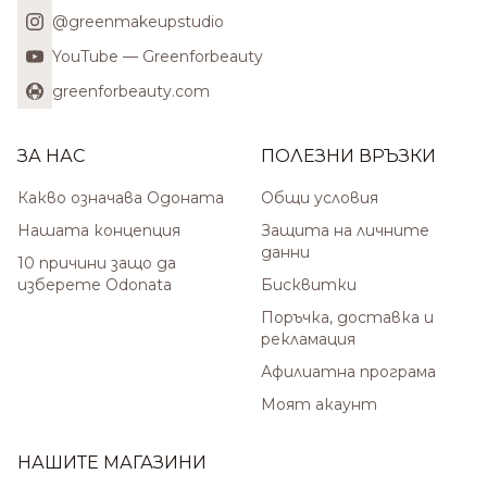
@greenmakeupstudio
YouTube — Greenforbeauty
greenforbeauty.com
ЗА НАС
ПОЛЕЗНИ ВРЪЗКИ
Какво означава Одоната
Общи условия
Нашата концепция
Защита на личните
данни
10 причини защо да
изберете Odonata
Бисквитки
Поръчка, доставка и
рекламация
Афилиатна програма
Моят акаунт
НАШИТЕ МАГАЗИНИ