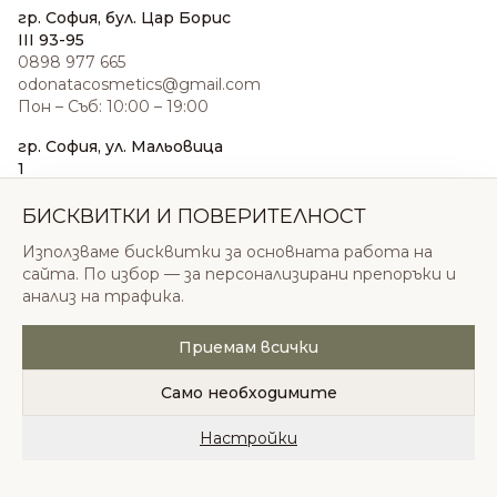
гр. София, бул. Цар Борис
III 93-95
0898 977 665
odonatacosmetics@gmail.com
Пон – Съб: 10:00 – 19:00
гр. София, ул. Мальовица
1
0876 185 022
sales@odonatacosmetics.com
БИСКВИТКИ И ПОВЕРИТЕЛНОСТ
Пон – Съб: 10:00 – 19:30;
Използваме бисквитки за основната работа на
Нед: 11:00 – 18:00
сайта. По избор — за персонализирани препоръки и
анализ на трафика.
Приемам всички
© 2026 Одоната Козметикс ООД. Всички права
запазени.
Само необходимите
Политика за поверителност
Общи условия
Бисквитки
Настройки
Начало
Категории
Любими
Количка
Профил