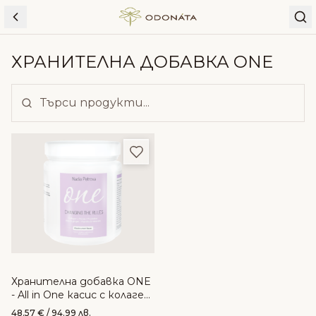
Skip to content
ХРАНИТЕЛНА ДОБАВКА ONE
Добави в любими
Хранителна добавка ONE
- All in One касис с колаген
от Надя Петрова
48.57
€
/ 94.99 лв.