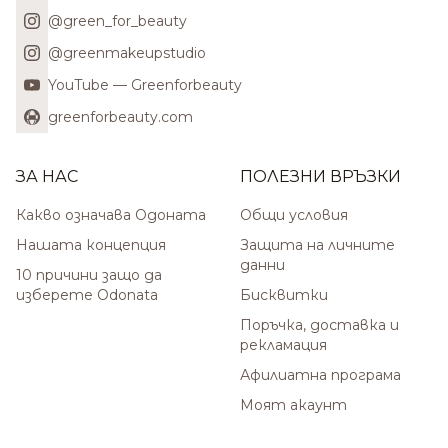
@green_for_beauty
@greenmakeupstudio
YouTube — Greenforbeauty
greenforbeauty.com
ЗА НАС
ПОЛЕЗНИ ВРЪЗКИ
Какво означава Одоната
Общи условия
Нашата концепция
Защита на личните
данни
10 причини защо да
изберете Odonata
Бисквитки
Поръчка, доставка и
рекламация
Афилиатна програма
Моят акаунт