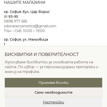
НАШИТЕ МАГАЗИНИ
гр. София, бул. Цар Борис
III 93-95
0898 977 665
odonatacosmetics@gmail.com
Пон – Съб: 10:00 – 19:00
гр. София, ул. Мальовица
1
0876 185 022
sales@odonatacosmetics.com
БИСКВИТКИ И ПОВЕРИТЕЛНОСТ
Пон – Съб: 10:00 – 19:30;
Използваме бисквитки за основната работа на
Нед: 11:00 – 18:00
сайта. По избор — за персонализирани препоръки и
анализ на трафика.
Приемам всички
© 2026 Одоната Козметикс ООД. Всички права
запазени.
Само необходимите
Политика за поверителност
Общи условия
Бисквитки
Настройки