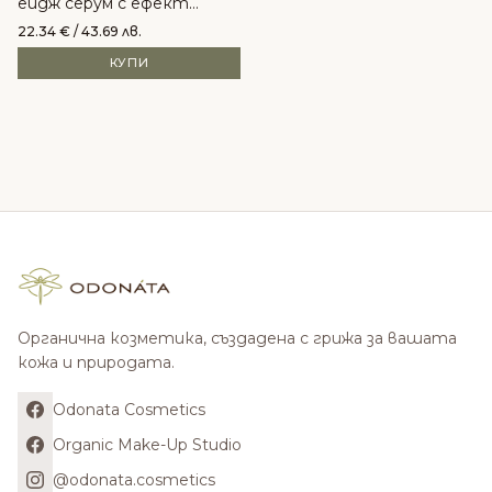
ейдж серум с ефект
филър
22.34
€
/ 43.69 лв.
КУПИ
Органична козметика, създадена с грижа за вашата
кожа и природата.
Odonata Cosmetics
Organic Make-Up Studio
@odonata.cosmetics