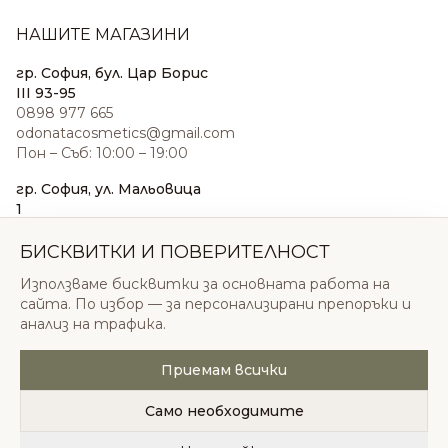
НАШИТЕ МАГАЗИНИ
гр. София, бул. Цар Борис
III 93-95
0898 977 665
odonatacosmetics@gmail.com
Пон – Съб: 10:00 – 19:00
гр. София, ул. Мальовица
1
0876 185 022
sales@odonatacosmetics.com
БИСКВИТКИ И ПОВЕРИТЕЛНОСТ
Пон – Съб: 10:00 – 19:30;
Използваме бисквитки за основната работа на
Нед: 11:00 – 18:00
сайта. По избор — за персонализирани препоръки и
анализ на трафика.
Приемам всички
© 2026 Одоната Козметикс ООД. Всички права
запазени.
Само необходимите
Политика за поверителност
Общи условия
Бисквитки