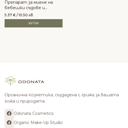
Препарат за миене на
бебешки съдове и
шишета - Just Green
5.37
€
/ 10.50 лв.
Organic
КУПИ
Органична козметика, създадена с грижа за вашата
кожа и природата.
Odonata Cosmetics
Organic Make-Up Studio