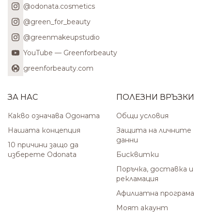
@odonata.cosmetics
@green_for_beauty
@greenmakeupstudio
YouTube — Greenforbeauty
greenforbeauty.com
ЗА НАС
ПОЛЕЗНИ ВРЪЗКИ
Какво означава Одоната
Общи условия
Нашата концепция
Защита на личните
данни
10 причини защо да
изберете Odonata
Бисквитки
Поръчка, доставка и
рекламация
Афилиатна програма
Моят акаунт