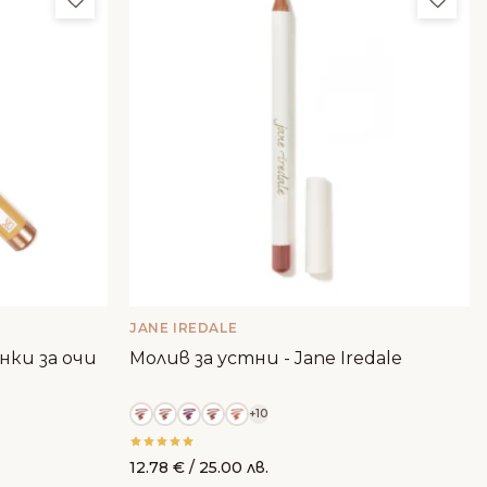
JANE IREDALE
Молив за устни - Jane Iredale
+10
12.78
€
/ 25.00 лв.