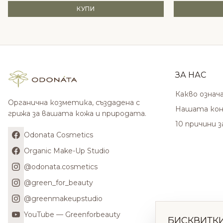
КУПИ
ЗА НАС
Какво означ
Органична козметика, създадена с
Нашата кон
грижа за вашата кожа и природата.
10 причини 
Odonata Cosmetics
Organic Make-Up Studio
@odonata.cosmetics
@green_for_beauty
@greenmakeupstudio
YouTube — Greenforbeauty
БИСКВИТК