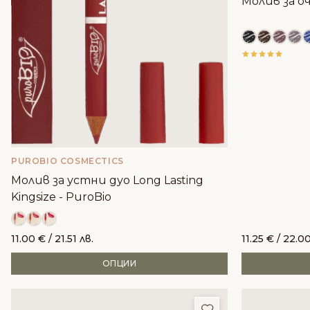
Молив за о
PUROBIO COSMECTICS
Молив за устни дуо Long Lasting
Kingsize - PuroBio
11.00
€
/ 21.51 лв.
11.25
€
/ 22.00
ОПЦИИ
Добави в любим