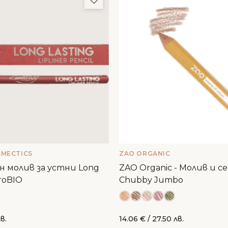
SMECTICS
ZAO ORGANIC
 молив за устни Long
ZAO Organic - Молив и сенки за очи
uroBIO
Chubby Jumbo
лв.
14.06
€
/ 27.50 лв.