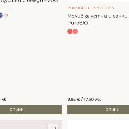
чи,устни и вежди – ZAO
PUROBIO COSMECTICS
+9
Молив за устни и сенки 
PuroBIO
 лв.
8.95
€
/ 17.50 лв.
ОПЦИИ
ОПЦИИ
и
Добави в любими