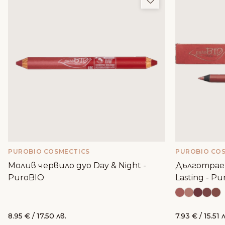
PUROBIO COSMECTICS
PUROBIO CO
Молив червило дуо Day & Night -
Дълготраен
PuroBIO
Lasting - P
8.95
€
/ 17.50 лв.
7.93
€
/ 15.51 