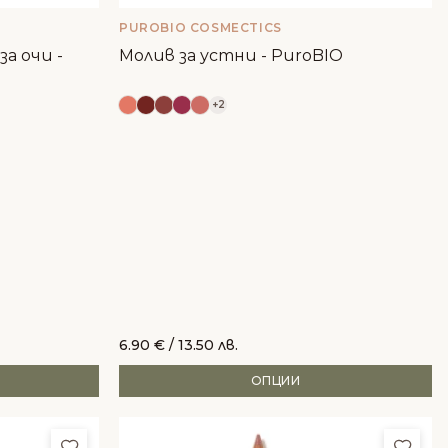
PUROBIO COSMECTICS
за очи -
Молив за устни - PuroBIO
+2
6.90
€
/ 13.50 лв.
ОПЦИИ
Добави в любими
Доба