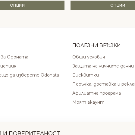
ОПЦИИ
ОПЦИИ
ПОЛЕЗНИ ВРЪЗКИ
ава Одоната
Общи условия
цепция
Защита на личните данни
защо да изберете Odonata
Бисквитки
Поръчка, доставка и рекл
Афилиатна програма
Моят акаунт
И И ПОВЕРИТЕЛНОСТ