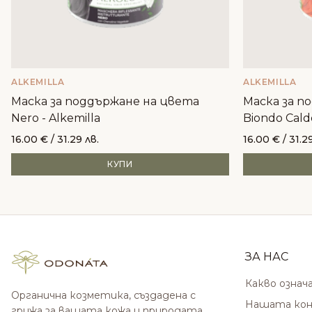
ALKEMILLA
ALKEMILLA
Маска за поддържане на цвета
Маска за п
Nero - Alkemilla
Biondo Cald
16.00
€
/ 31.29 лв.
16.00
€
/ 31.2
КУПИ
ЗА НАС
Какво означ
Органична козметика, създадена с
Нашата кон
грижа за вашата кожа и природата.