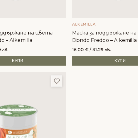
ALKEMILLA
оддържане на цвета
Маска за поддържане на
o – Alkemilla
Biondo Freddo – Alkemilla
9 лв.
16.00
€
/ 31.29 лв.
КУПИ
КУПИ
и
Добави в любими