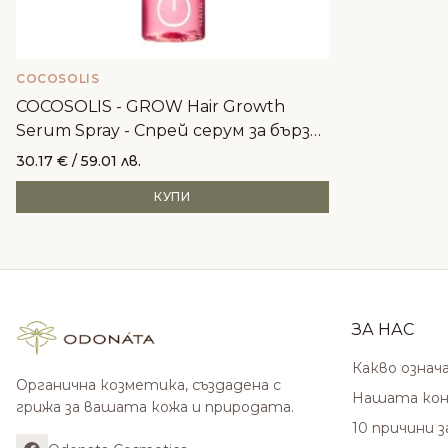
COCOSOLIS
COCOSOLIS - GROW Hair Growth
Serum Spray - Спрей серум за бърз
растеж на косата
30.17
€
/ 59.01 лв.
КУПИ
ЗА НАС
Какво означ
Органична козметика, създадена с
Нашата кон
грижа за вашата кожа и природата.
10 причини 