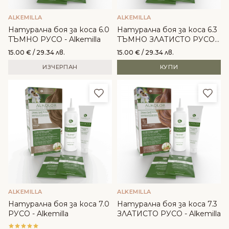
ALKEMILLA
ALKEMILLA
Натурална боя за коса 6.0
Натурална боя за коса 6.3
ТЪМНО РУСО - Alkemilla
ТЪМНО ЗЛАТИСТО РУСО -
Alkemilla
15.00
€
/ 29.34 лв.
15.00
€
/ 29.34 лв.
ИЗЧЕРПАН
КУПИ
Добави в любими
Доба
ALKEMILLA
ALKEMILLA
Натурална боя за коса 7.0
Натурална боя за коса 7.3
РУСО - Alkemilla
ЗЛАТИСТО РУСО - Alkemilla