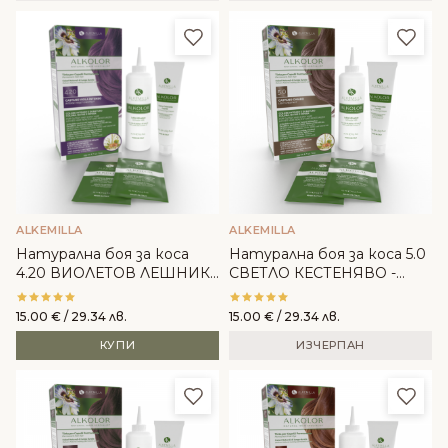
Добави в любими
Доба
ALKEMILLA
ALKEMILLA
Натурална боя за коса
Натурална боя за коса 5.0
4.20 ВИОЛЕТОВ ЛЕШНИК -
СВЕТЛО КЕСТЕНЯВО -
Alkemilla
Alkemilla
15.00
€
/ 29.34 лв.
15.00
€
/ 29.34 лв.
КУПИ
ИЗЧЕРПАН
Добави в любими
Доба