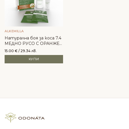
ALKEMILLA
Натурална боя за коса 7.4
МЕДНО РУСО С ОРАНЖЕВ
ОТТЕНЪК - Alkemilla
15.00
€
/ 29.34 лв.
КУПИ