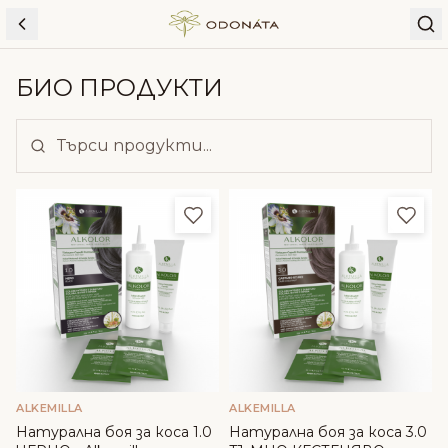
Skip to content
БИО ПРОДУКТИ
Добави в любими
Доба
ALKEMILLA
ALKEMILLA
Натурална боя за коса 1.0
Натурална боя за коса 3.0