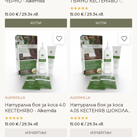
ЧЕРНО - Alkemilla
ТЪМНО КЕСТЕНЯВО -
Alkemilla
15.00
€
/ 29.34 лв.
15.00
€
/ 29.34 лв.
КУПИ
КУПИ
Добави в любими
Доба
ALKEMILLA
ALKEMILLA
Натурална боя за коса 4.0
Натурална боя за коса
КЕСТЕНЯВО - Alkemilla
4.05 КЕСТЕНЯВ ШОКОЛАД
- Alkemilla
15.00
€
/ 29.34 лв.
15.00
€
/ 29.34 лв.
ИЗЧЕРПАН
ИЗЧЕРПАН