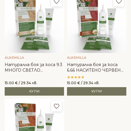
Добави в любими
Доба
ALKEMILLA
ALKEMILLA
Натурална боя за коса 9.3
Натурална боя за коса
МНОГО СВЕТЛО
6.66 НАСИТЕНО ЧЕРВЕНО
ЗЛАТИСТО РУСО - Alkemilla
- Alkemilla
15.00
€
/ 29.34 лв.
15.00
€
/ 29.34 лв.
КУПИ
КУПИ
Добави в любими