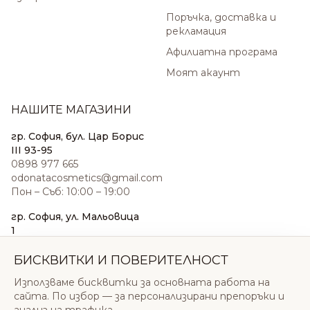
Поръчка, доставка и
рекламация
Афилиатна програма
Моят акаунт
НАШИТЕ МАГАЗИНИ
гр. София, бул. Цар Борис
III 93-95
0898 977 665
odonatacosmetics@gmail.com
Пон – Съб: 10:00 – 19:00
гр. София, ул. Мальовица
1
0876 185 022
sales@odonatacosmetics.com
БИСКВИТКИ И ПОВЕРИТЕЛНОСТ
Пон – Съб: 10:00 – 19:30;
Използваме бисквитки за основната работа на
Нед: 11:00 – 18:00
сайта. По избор — за персонализирани препоръки и