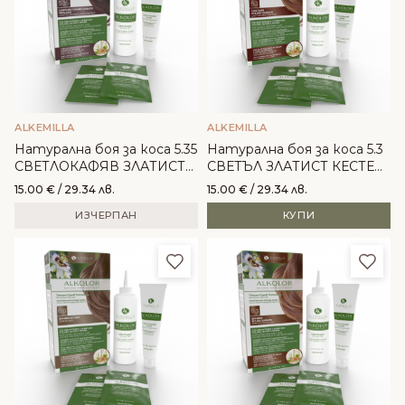
ALKEMILLA
ALKEMILLA
Натурална боя за коса 5.35
Натурална боя за коса 5.3
СВЕТЛОКАФЯВ ЗЛАТИСТ
СВЕТЪЛ ЗЛАТИСТ КЕСТЕН
МАХАГОН - Alkemilla
- Alkemilla
15.00
€
/ 29.34 лв.
15.00
€
/ 29.34 лв.
ИЗЧЕРПАН
КУПИ
Добави в любими
Доба