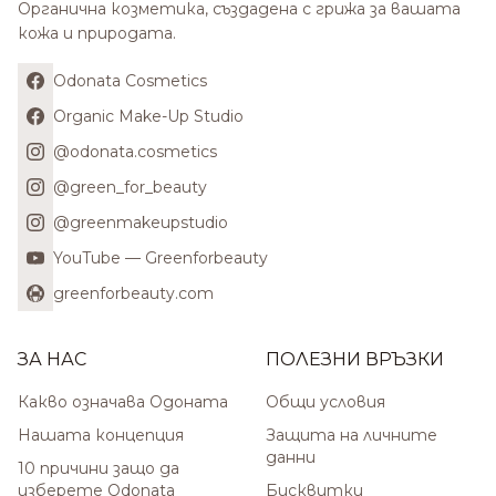
Органична козметика, създадена с грижа за вашата
кожа и природата.
Odonata Cosmetics
Organic Make-Up Studio
@odonata.cosmetics
@green_for_beauty
@greenmakeupstudio
YouTube — Greenforbeauty
greenforbeauty.com
ЗА НАС
ПОЛЕЗНИ ВРЪЗКИ
Какво означава Одоната
Общи условия
Нашата концепция
Защита на личните
данни
10 причини защо да
изберете Odonata
Бисквитки