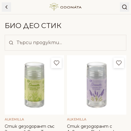
Skip to content
БИО ДЕО СТИК
Добави в любими
Доба
ALKEMILLA
ALKEMILLA
Стик дезодорант със
Стик дезодорант с