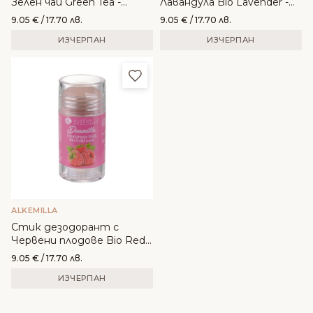
Зелен чай Green Tea -
Лавандула Bio Lavender -
Alkemilla
Alkemilla
9.05
€
/ 17.70 лв.
9.05
€
/ 17.70 лв.
ИЗЧЕРПАН
ИЗЧЕРПАН
Добави в любими
ALKEMILLA
Стик дезодорант с
Червени плодове Bio Red
Fruits - Alkemilla
9.05
€
/ 17.70 лв.
ИЗЧЕРПАН