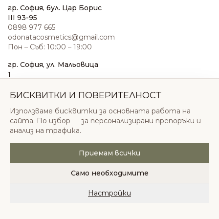
гр. София, бул. Цар Борис
III 93-95
0898 977 665
odonatacosmetics@gmail.com
Пон – Съб: 10:00 – 19:00
гр. София, ул. Мальовица
1
0876 185 022
sales@odonatacosmetics.com
БИСКВИТКИ И ПОВЕРИТЕЛНОСТ
Пон – Съб: 10:00 – 19:30;
Използваме бисквитки за основната работа на
Нед: 11:00 – 18:00
сайта. По избор — за персонализирани препоръки и
анализ на трафика.
Приемам всички
© 2026 Одоната Козметикс ООД. Всички права
запазени.
Само необходимите
Политика за поверителност
Общи условия
Бисквитки
Настройки
Начало
Категории
Любими
Количка
Профил