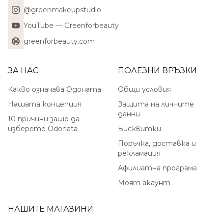
@greenmakeupstudio
YouTube — Greenforbeauty
greenforbeauty.com
ЗА НАС
ПОЛЕЗНИ ВРЪЗКИ
Какво означава Одоната
Общи условия
Нашата концепция
Защита на личните
данни
10 причини защо да
изберете Odonata
Бисквитки
Поръчка, доставка и
рекламация
Афилиатна програма
Моят акаунт
НАШИТЕ МАГАЗИНИ