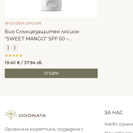
WOODEN SPOON
Био Слънцезащитен лосион
"SWEET MANGO" SPF 50 –
WoodenSpoon
19.40
€
/ 37.94 лв.
ОПЦИИ
ЗА НАС
Какво означ
Органична козметика, създадена с