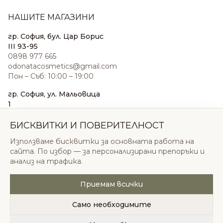
НАШИТЕ МАГАЗИНИ
гр. София, бул. Цар Борис
III 93-95
0898 977 665
odonatacosmetics@gmail.com
Пон – Съб: 10:00 – 19:00
гр. София, ул. Мальовица
1
0876 185 022
sales@odonatacosmetics.com
БИСКВИТКИ И ПОВЕРИТЕЛНОСТ
Пон – Съб: 10:00 – 19:30;
Използваме бисквитки за основната работа на
Нед: 11:00 – 18:00
сайта. По избор — за персонализирани препоръки и
анализ на трафика.
Приемам всички
© 2026 Одоната Козметикс ООД. Всички права
запазени.
Само необходимите
Политика за поверителност
Общи условия
Бисквитки