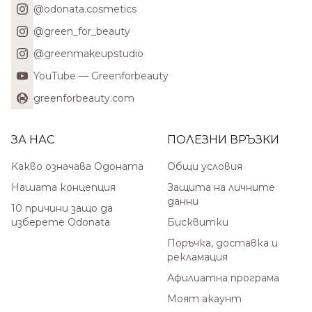
@odonata.cosmetics
@green_for_beauty
@greenmakeupstudio
YouTube — Greenforbeauty
greenforbeauty.com
ЗА НАС
ПОЛЕЗНИ ВРЪЗКИ
Какво означава Одоната
Общи условия
Нашата концепция
Защита на личните
данни
10 причини защо да
изберете Odonata
Бисквитки
Поръчка, доставка и
рекламация
Афилиатна програма
Моят акаунт