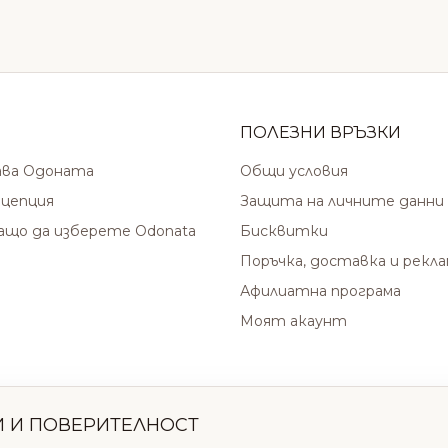
ПОЛЕЗНИ ВРЪЗКИ
ава Одоната
Общи условия
цепция
Защита на личните данни
защо да изберете Odonata
Бисквитки
Поръчка, доставка и рекл
Афилиатна програма
Моят акаунт
И И ПОВЕРИТЕЛНОСТ