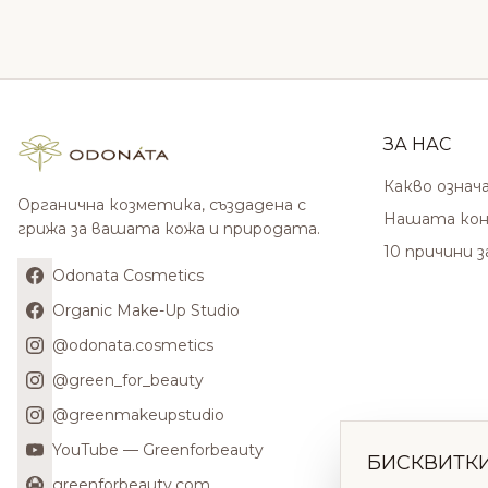
ЗА НАС
Какво означ
Органична козметика, създадена с
Нашата кон
грижа за вашата кожа и природата.
10 причини 
Odonata Cosmetics
Organic Make-Up Studio
@odonata.cosmetics
@green_for_beauty
@greenmakeupstudio
YouTube — Greenforbeauty
БИСКВИТК
greenforbeauty.com