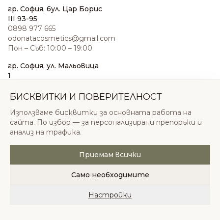
гр. София, бул. Цар Борис
III 93-95
0898 977 665
odonatacosmetics@gmail.com
Пон – Съб: 10:00 – 19:00
гр. София, ул. Мальовица
1
0876 185 022
sales@odonatacosmetics.com
БИСКВИТКИ И ПОВЕРИТЕЛНОСТ
Пон – Съб: 10:00 – 19:30;
Използваме бисквитки за основната работа на
Нед: 11:00 – 18:00
сайта. По избор — за персонализирани препоръки и
анализ на трафика.
Приемам всички
© 2026 Одоната Козметикс ООД. Всички права
запазени.
Само необходимите
Политика за поверителност
Общи условия
Бисквитки
Настройки
Начало
Категории
Любими
Количка
Профил