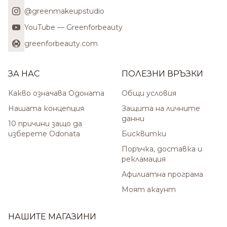
@greenmakeupstudio
YouTube — Greenforbeauty
greenforbeauty.com
ЗА НАС
ПОЛЕЗНИ ВРЪЗКИ
Какво означава Одоната
Общи условия
Нашата концепция
Защита на личните
данни
10 причини защо да
изберете Odonata
Бисквитки
Поръчка, доставка и
рекламация
Афилиатна програма
Моят акаунт
НАШИТЕ МАГАЗИНИ